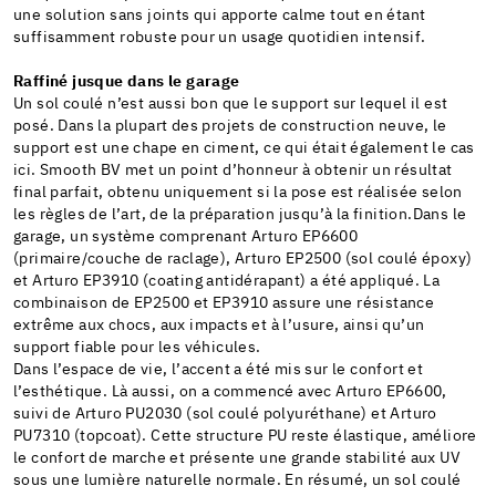
une solution sans joints qui apporte calme tout en étant
suffisamment robuste pour un usage quotidien intensif.
Raffiné jusque dans le garage
Un sol coulé n’est aussi bon que le support sur lequel il est
posé. Dans la plupart des projets de construction neuve, le
support est une chape en ciment, ce qui était également le cas
ici. Smooth BV met un point d’honneur à obtenir un résultat
final parfait, obtenu uniquement si la pose est réalisée selon
les règles de l’art, de la préparation jusqu’à la finition.Dans le
garage, un système comprenant Arturo EP6600
(primaire/couche de raclage), Arturo EP2500 (sol coulé époxy)
et Arturo EP3910 (coating antidérapant) a été appliqué. La
combinaison de EP2500 et EP3910 assure une résistance
extrême aux chocs, aux impacts et à l’usure, ainsi qu’un
support fiable pour les véhicules.
Dans l’espace de vie, l’accent a été mis sur le confort et
l’esthétique. Là aussi, on a commencé avec Arturo EP6600,
suivi de Arturo PU2030 (sol coulé polyuréthane) et Arturo
PU7310 (topcoat). Cette structure PU reste élastique, améliore
le confort de marche et présente une grande stabilité aux UV
sous une lumière naturelle normale. En résumé, un sol coulé