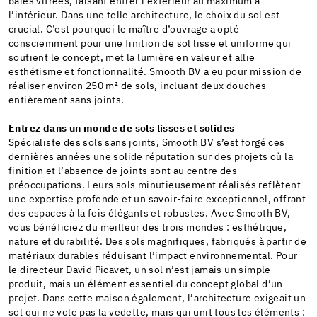
baies vitrées, faisant entrer l’extérieur au maximum à
l’intérieur. Dans une telle architecture, le choix du sol est
crucial. C’est pourquoi le maître d’ouvrage a opté
consciemment pour une finition de sol lisse et uniforme qui
soutient le concept, met la lumière en valeur et allie
esthétisme et fonctionnalité. Smooth BV a eu pour mission de
réaliser environ 250 m² de sols, incluant deux douches
entièrement sans joints.
Entrez dans un monde de sols lisses et solides
Spécialiste des sols sans joints, Smooth BV s’est forgé ces
dernières années une solide réputation sur des projets où la
finition et l’absence de joints sont au centre des
préoccupations. Leurs sols minutieusement réalisés reflètent
une expertise profonde et un savoir-faire exceptionnel, offrant
des espaces à la fois élégants et robustes. Avec Smooth BV,
vous bénéficiez du meilleur des trois mondes : esthétique,
nature et durabilité. Des sols magnifiques, fabriqués à partir de
matériaux durables réduisant l’impact environnemental. Pour
le directeur David Picavet, un sol n’est jamais un simple
produit, mais un élément essentiel du concept global d’un
projet. Dans cette maison également, l’architecture exigeait un
sol qui ne vole pas la vedette, mais qui unit tous les éléments :