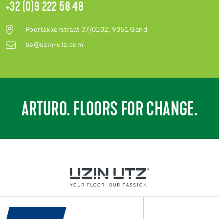
+32 (0)9 222 58 48
Poortakkerstraat 37/0102, 9051 Gand
be@uzin-utz.com
ARTURO. FLOORS FOR CHANGE.